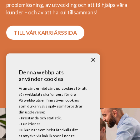
problemlösning, av utveckling och att få hjälpa våra
kunder – och av att ha kul tillsammans!
TILL VÅR KARRIÄRSSIDA
×
Denna webbplats
använder cookies
Vi använder nödvändiga cookies för att
vår webbplats ska fungera för dig.
På webbplatsen finns även cookies
som du kan välja själv som förbättrar
din upplevelse:
- Prestanda och statistik.
- Funktioner
Du kan när som helst återkalla ditt
samtycke via kak-ikonen i nedre