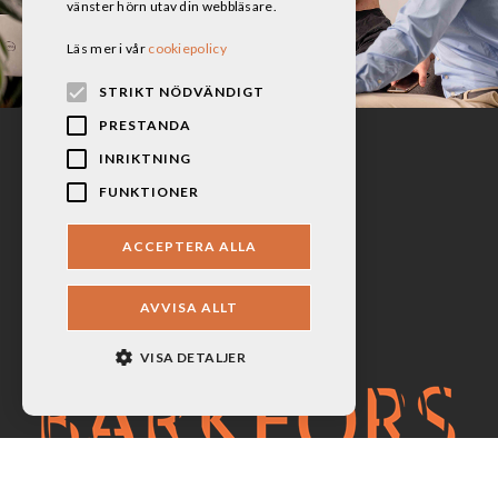
vänster hörn utav din webbläsare.
Läs mer i vår
cookiepolicy
STRIKT NÖDVÄNDIGT
PRESTANDA
INRIKTNING
FUNKTIONER
ACCEPTERA ALLA
AVVISA ALLT
VISA DETALJER